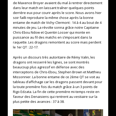
de Maxence Broyer avaient du mal à rentrer directement
dans leur match en laissant traîner quelques points
derrière eux pour courir après le score. Nous avons hier
soir failli reproduire la même chose après la bonne
entame de match de Vichy-Clermont : 14 à 4 au bout de 4
minutes de jeu. La révolte sonna grâce notre Capitaine
Chris-Ebou Ndow et Quentin Losser qui monte en
puissance au fil des matchs en s’imposant dans la
raquette. Les dragons remontent au score mais perdent
le 1er QT : 22-17.
Après un discours très autoritaire de Rémy Valin, les
dragons ont resserré les lignes, se sont montrés
beaucoup plus agressif en défense avec des
interceptions de Chris-Ebou, Stephen Brown et Matthieu
Missonnier. La bonne entame de ce 2ème QT se voit au
tableau d’affichage car les dragons passent devant pour
la toute première fois du match grâce à un 3 points de
Rigo Edzata. La fin de cette première mi-temps reste en
faveur des Denaisiens qui rentrent au vestiaire sur la
plus petite des avances : 37 à 38.