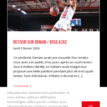
RETOUR SUR DENAIN / BOULAZAC
actualités
pro b
RETOUR SUR DENAIN / BOULAZAC
lundi 5 février 2024
Ce vendredi, Denain avait une nouvelle fois rendez-
vous avec son public, trois jours après un court revers
face à Antibes (84-86), où Voltaire avait malgré tout
proposé une belle partition pendant plus de trois quart
temps. Face à Boulazac, Voltaire a du mal en [...]
Lire la suite
Utilisation des données Nos partenaires et
nous-mêmes utilisons différentes
technologies, telles que les cookies, pour
personnaliser les contenus, proposer des
OK