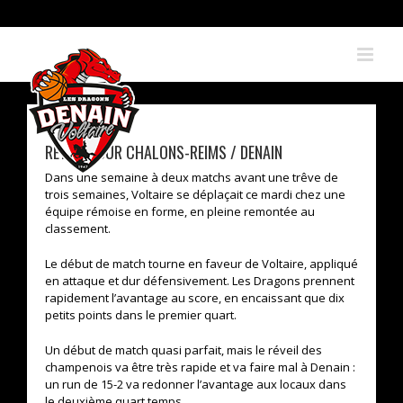
Skip
to
content
RETOUR SUR CHALONS-REIMS / DENAIN
Dans une semaine à deux matchs avant une trêve de
trois semaines, Voltaire se déplaçait ce mardi chez une
équipe rémoise en forme, en pleine remontée au
classement.
Le début de match tourne en faveur de Voltaire, appliqué
en attaque et dur défensivement. Les Dragons prennent
rapidement l’avantage au score, en encaissant que dix
petits points dans le premier quart.
Un début de match quasi parfait, mais le réveil des
champenois va être très rapide et va faire mal à Denain :
un run de 15-2 va redonner l’avantage aux locaux dans
le deuxième quart temps.