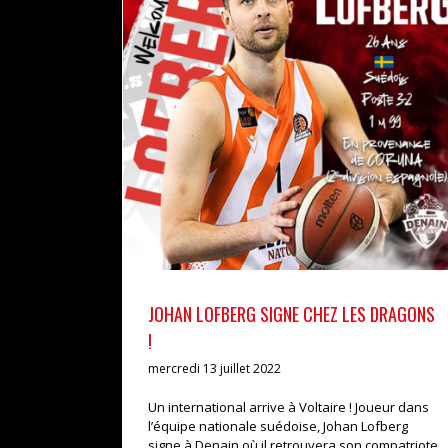
JOHAN LOFBERG SIGNE CHEZ LES DRAGONS !
actualités
pro b
JOHAN LOFBERG SIGNE CHEZ LES DRAGONS
!
mercredi 13 juillet 2022
Un international arrive à Voltaire ! Joueur dans
l’équipe nationale suédoise, Johan Lofberg
signe à Denain où il retrouvera son compatriote