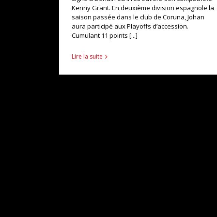
Kenny Grant. En deuxième division espagnole la
saison passée dans le club de Coruna, Johan
aura participé aux Playoffs d’accession.
Cumulant 11 points [...]
Lire la suite