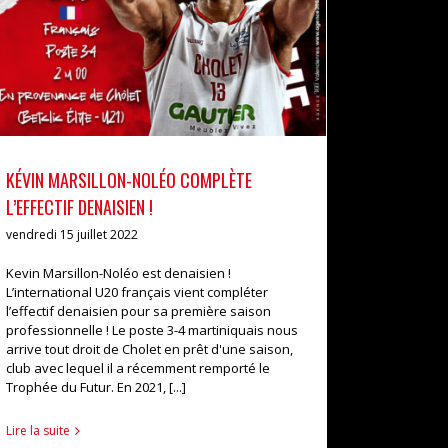
actualités
pro b
KÉVIN MARSILLON-NOLÉO COMPLÈTE
L’EFFECTIF DENAISIEN !
vendredi 15 juillet 2022
Kevin Marsillon-Noléo est denaisien !
L’international U20 français vient compléter
l’effectif denaisien pour sa première saison
professionnelle ! Le poste 3-4 martiniquais nous
arrive tout droit de Cholet en prêt d'une saison,
club avec lequel il a récemment remporté le
Trophée du Futur. En 2021, [...]
Lire la suite