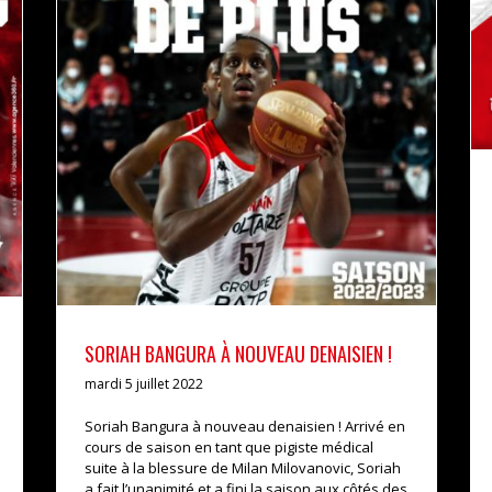
SORIAH BANGURA À NOUVEAU DENAISIEN !
actualités
pro b
SORIAH BANGURA À NOUVEAU DENAISIEN !
mardi 5 juillet 2022
Soriah Bangura à nouveau denaisien ! Arrivé en
cours de saison en tant que pigiste médical
suite à la blessure de Milan Milovanovic, Soriah
a fait l’unanimité et a fini la saison aux côtés des