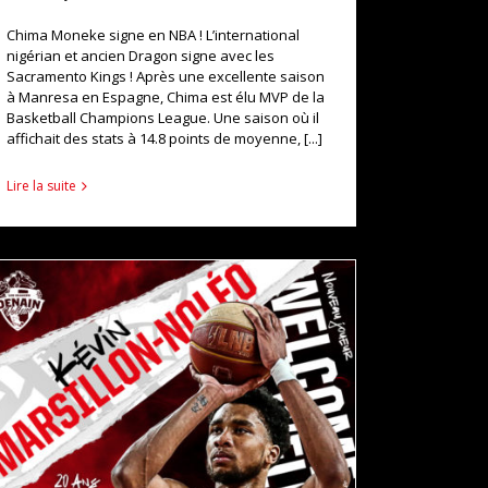
Chima Moneke signe en NBA ! L’international
nigérian et ancien Dragon signe avec les
Sacramento Kings ! Après une excellente saison
à Manresa en Espagne, Chima est élu MVP de la
Basketball Champions League. Une saison où il
affichait des stats à 14.8 points de moyenne, [...]
Lire la suite
KÉVIN MARSILLON-NOLÉO COMPLÈTE L’EFFECTIF
DENAISIEN !