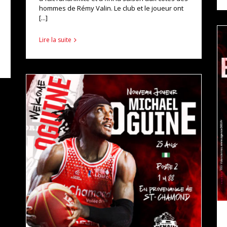
hommes de Rémy Valin. Le club et le joueur ont
[...]
Lire la suite
MICHAEL OGUINE DÉBARQUE À DENAIN !
actualités
pro b