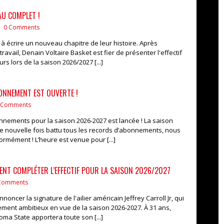
AU COMPLET !
|
0 Comments
à écrire un nouveau chapitre de leur histoire. Après
avail, Denain Voltaire Basket est fier de présenter l'effectif
s lors de la saison 2026/2027 [...]
ONNEMENT EST OUVERTE !
 Comments
ements pour la saison 2026-2027 est lancée ! La saison
e nouvelle fois battu tous les records d’abonnements, nous
rmément ! L’heure est venue pour [...]
IENT COMPLÉTER L’EFFECTIF POUR LA SAISON 2026/2027
Comments
noncer la signature de l'ailier américain Jeffrey Carroll Jr, qui
ement ambitieux en vue de la saison 2026-2027. À 31 ans,
oma State apportera toute son [...]