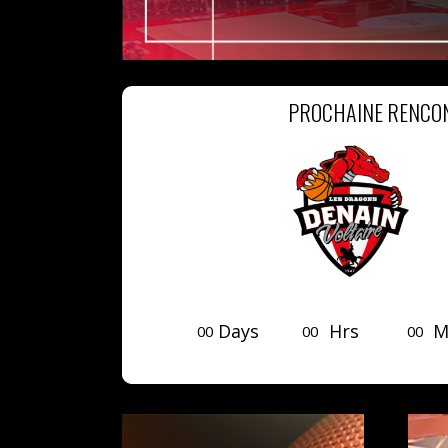
PROCHAINE RENCO
Days
Hrs
M
0
0
0
0
0
0