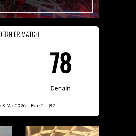
DERNIER MATCH
78
Denain
 8 Mai 2026 – Elite 2 – J37