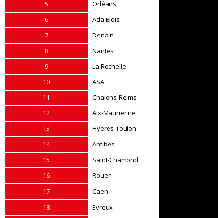
5
Orléans
6
Ada Blois
7
Denain
8
Nantes
9
La Rochelle
10
ASA
11
Chalons-Reims
12
Aix-Maurienne
13
Hyeres-Toulon
14
Antibes
15
Saint-Chamond
16
Rouen
17
Caen
18
Evreux