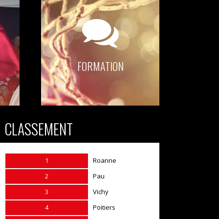
FORMATION
CLASSEMENT
1
Roanne
2
Pau
3
Vichy
4
Poitiers