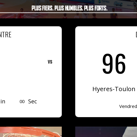
NTRE
96
vs
Hyeres-Toulon
in
Sec
0
0
Vendredi