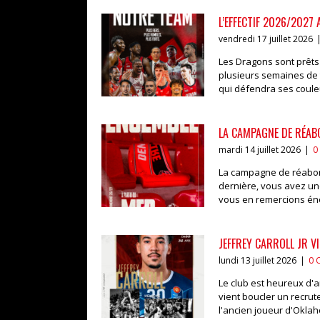
L’EFFECTIF 2026/2027 
vendredi 17 juillet 2026
Les Dragons sont prêts 
plusieurs semaines de tr
qui défendra ses couleur
LA CAMPAGNE DE RÉAB
mardi 14 juillet 2026
|
0
La campagne de réabonn
dernière, vous avez un
vous en remercions éno
JEFFREY CARROLL JR V
lundi 13 juillet 2026
|
0 
Le club est heureux d'an
vient boucler un recrut
l'ancien joueur d'Oklah