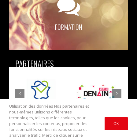
FORMATION
PARTENAIRES
Utilisation des données Nos partenaires et
nous-mêmes utilisons différentes
technologies, telles que les cookies, pour
personnaliser les contenus, proposer des
OK
fonctionnalités sur les réseaux sociaux et
analyser le trafic. Merci de cliquer sur le