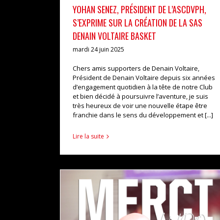
YOHAN SENEZ, PRÉSIDENT DE L’ASCDVPH,
S’EXPRIME SUR LA CRÉATION DE LA SAS
DENAIN VOLTAIRE BASKET
mardi 24 juin 2025
Chers amis supporters de Denain Voltaire,
Président de Denain Voltaire depuis six années
d’engagement quotidien à la tête de notre Club
et bien décidé à poursuivre l’aventure, je suis
très heureux de voir une nouvelle étape être
franchie dans le sens du développement et [...]
Lire la suite