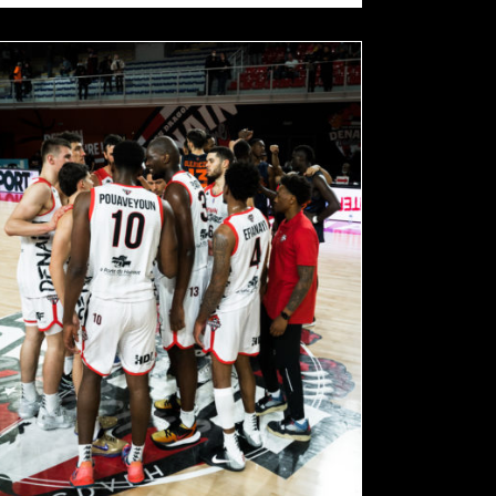
MATCH PREVIEW DENAIN / NANCY
actualités
pro b