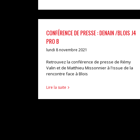
CONFÉRENCE DE PRESSE : DENAIN /BLOIS J4
PRO B
lundi 8 novembre 2021
Retrouvez la conférence de presse de Rémy
Valin et de Matthieu Missonnier à l'issue de la
rencontre face à Blois
Lire la suite