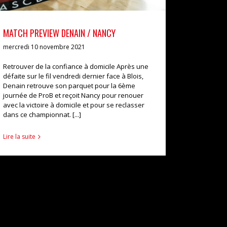
MATCH PREVIEW DENAIN / NANCY
mercredi 10 novembre 2021
Retrouver de la confiance à domicile Après une
défaite sur le fil vendredi dernier face à Blois,
Denain retrouve son parquet pour la 6ème
journée de ProB et reçoit Nancy pour renouer
avec la victoire à domicile et pour se reclasser
dans ce championnat. [...]
Lire la suite