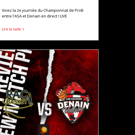
Vivez la 2e journée du Championnat de ProB
entre l'ASA et Denain en direct ! LIVE
Lire la suite
MATCH PREVIEW : RUEIL / DENAIN
actualités
pro b