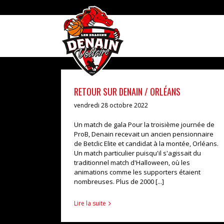
Skip
to
content
RETOUR SUR DENAIN / ORLÉANS
vendredi 28 octobre 2022
Un match de gala Pour la troisième journée de
ProB, Denain recevait un ancien pensionnaire
de Betclic Elite et candidat à la montée, Orléans.
Un match particulier puisqu'il s'agissait du
traditionnel match d'Halloween, où les
animations comme les supporters étaient
nombreuses. Plus de 2000 [...]
Lire la suite