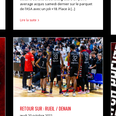
average acquis samedi dernier sur le parquet
de l’ASA avec un joli +18. Place à [...]
Lire la suite
RETOUR SUR : RUEIL / DENAIN
actualités
pro b
RETOUR SUR : RUEIL / DENAIN
jeudi 20 octobre 2022