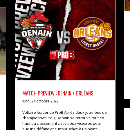
MATCH PREVIEW : DENAIN / ORLÉANS
actualités
pro b
MATCH PREVIEW : DENAIN / ORLÉANS
lundi 24 octobre 2022
Voltaire leader de ProB Après deux journées de
championnat ProB, Denain se retrouve tout en
haut du classement avec deux victoires pour
aucune défaite et surtout grâce à un point-