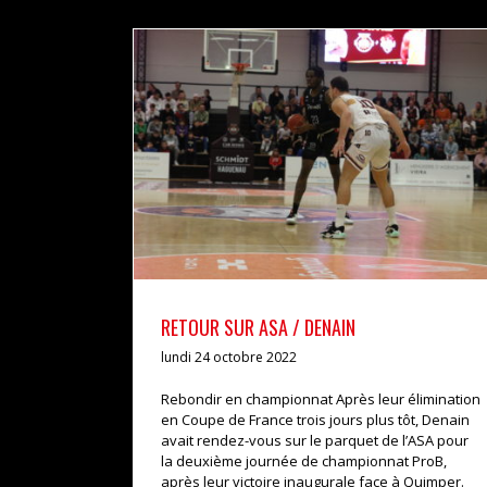
RETOUR SUR ASA / DENAIN
actualités
pro b
RETOUR SUR ASA / DENAIN
lundi 24 octobre 2022
Rebondir en championnat Après leur élimination
en Coupe de France trois jours plus tôt, Denain
avait rendez-vous sur le parquet de l’ASA pour
la deuxième journée de championnat ProB,
après leur victoire inaugurale face à Quimper.