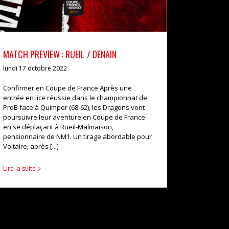
MATCH PREVIEW : RUEIL / DENAIN
lundi 17 octobre 2022
Confirmer en Coupe de France Après une
entrée en lice réussie dans le championnat de
ProB face à Quimper (68-62), les Dragons vont
poursuivre leur aventure en Coupe de France
en se déplaçant à Rueil-Malmaison,
pensionnaire de NM1. Un tirage abordable pour
Voltaire, après [...]
Lire la suite