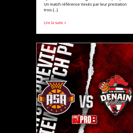
Un match référence Vexés par leur prestation
trois [...]
Lire la suite
MATCH PREVIEW : ASA / DENAIN
actualités
pro b