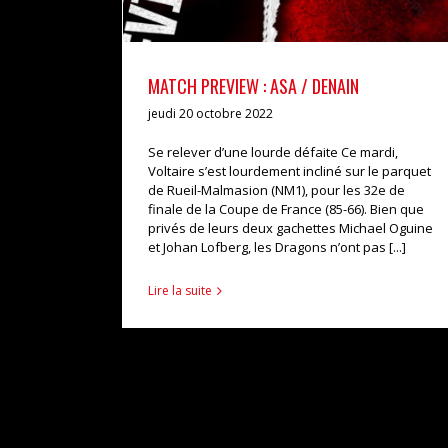
MATCH PREVIEW : ASA / DENAIN
jeudi 20 octobre 2022
Se relever d’une lourde défaite Ce mardi,
Voltaire s’est lourdement incliné sur le parquet
de Rueil-Malmasion (NM1), pour les 32e de
finale de la Coupe de France (85-66). Bien que
privés de leurs deux gachettes Michael Oguine
et Johan Lofberg, les Dragons n’ont pas [...]
Lire la suite