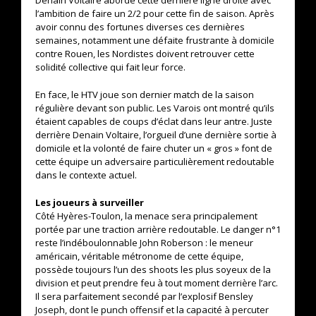
Denain Voltaire aborde cette dernière ligne droite avec
l’ambition de faire un 2/2 pour cette fin de saison. Après
avoir connu des fortunes diverses ces dernières
semaines, notamment une défaite frustrante à domicile
contre Rouen, les Nordistes doivent retrouver cette
solidité collective qui fait leur force.
En face, le HTV joue son dernier match de la saison
régulière devant son public. Les Varois ont montré qu’ils
étaient capables de coups d’éclat dans leur antre. Juste
derrière Denain Voltaire, l’orgueil d’une dernière sortie à
domicile et la volonté de faire chuter un « gros » font de
cette équipe un adversaire particulièrement redoutable
dans le contexte actuel.
Les joueurs à surveiller
Côté Hyères-Toulon, la menace sera principalement
portée par une traction arrière redoutable. Le danger n°1
reste l’indéboulonnable John Roberson : le meneur
américain, véritable métronome de cette équipe,
possède toujours l’un des shoots les plus soyeux de la
division et peut prendre feu à tout moment derrière l’arc.
Il sera parfaitement secondé par l’explosif Bensley
Joseph, dont le punch offensif et la capacité à percuter