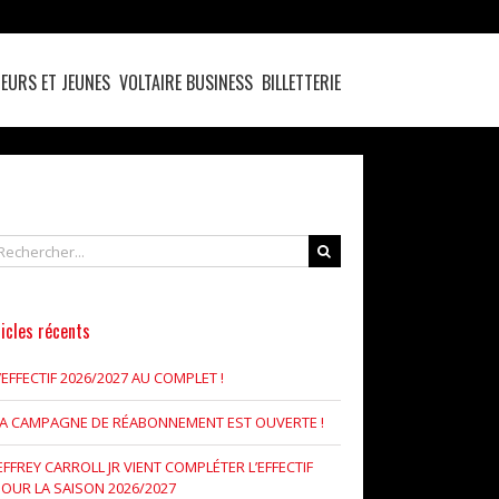
EURS ET JEUNES
VOLTAIRE BUSINESS
BILLETTERIE
chercher
icles récents
’EFFECTIF 2026/2027 AU COMPLET !
LA CAMPAGNE DE RÉABONNEMENT EST OUVERTE !
EFFREY CARROLL JR VIENT COMPLÉTER L’EFFECTIF
OUR LA SAISON 2026/2027