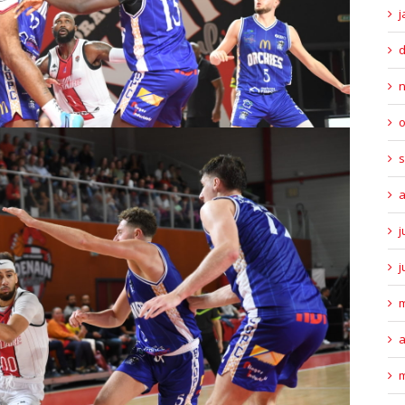
j
o
s
a
j
j
m
a
m