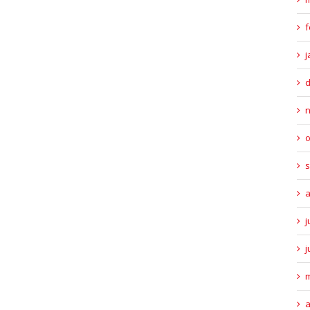
f
j
o
s
a
j
j
m
a