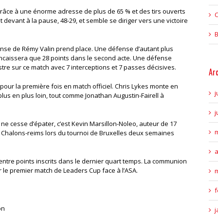
râce à une énorme adresse de plus de 65 % et des tirs ouverts
C
devant à la pause, 48-29, et semble se diriger vers une victoire
B
ense de Rémy Valin prend place. Une défense d’autant plus
ncaissera que 28 points dans le second acte. Une défense
re sur ce match avec 7 interceptions et 7 passes décisives.
Ar
e pour la première fois en match officiel. Chris Lykes monte en
j
plus en plus loin, tout comme Jonathan Augustin-Fairell à
j
 ne cesse d’épater, c’est Kevin Marsillon-Noleo, auteur de 17
m
à Chalons-reims lors du tournoi de Bruxelles deux semaines
a
rentre points inscrits dans le dernier quart temps. La communion
 le premier match de Leaders Cup face à l’ASA.
m
f
on
j