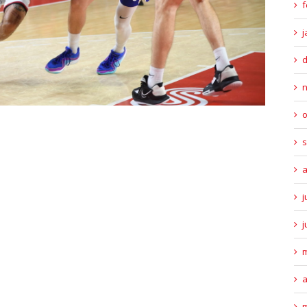
f
j
o
s
a
j
j
m
a
m