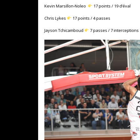
Kevin Marsillon-Noleo
17 points / 19 d’éval
Chris Lykes
17 points / 4 passes
Jayson Tchicamboud
7 passes / 7 interceptions