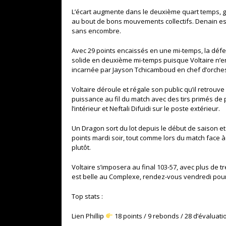
L’écart augmente dans le deuxième quart temps, g
au bout de bons mouvements collectifs. Denain est 
sans encombre.
Avec 29 points encaissés en une mi-temps, la déf
solide en deuxième mi-temps puisque Voltaire n’e
incarnée par Jayson Tchicamboud en chef d’orchest
Voltaire déroule et régale son public qu’il retrouv
puissance au fil du match avec des tirs primés de 
l’intérieur et Neftali Difuidi sur le poste extérieur.
Un Dragon sort du lot depuis le début de saison et
points mardi soir, tout comme lors du match face 
plutôt.
Voltaire s’imposera au final 103-57, avec plus de t
est belle au Complexe, rendez-vous vendredi pour
Top stats :
Lien Phillip
18 points / 9 rebonds / 28 d’évaluati