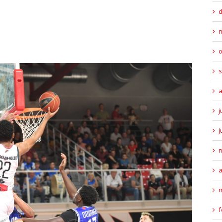
o
s
a
j
j
m
a
m
f