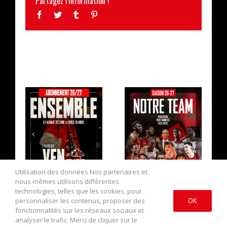
Partagez l'information !
Facebook
Twitter
Tumblr
Pinterest
ARTICLES SIMILAIRES
LA CAMPAGNE
L’EFFECTIF
D’ABONNEMENT
2026/2027 AU
EST OUVERTE !
COMPLET !
Utilisation des données Nos partenaires et
nous-mêmes utilisons différentes
technologies, telles que les cookies, pour
personnaliser les contenus, proposer des
OK
fonctionnalités sur les réseaux sociaux et
analyser le trafic. Merci de cliquer sur le