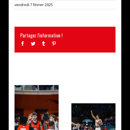
vendredi 7 février 2025
Partagez l'information !
Facebook
Twitter
Tumblr
Pinterest
ARTICLES SIMILAIRES
MATCH PREVIEW :
RETOUR SUR PAU
DENAIN / ANTIBES
/ DENAIN