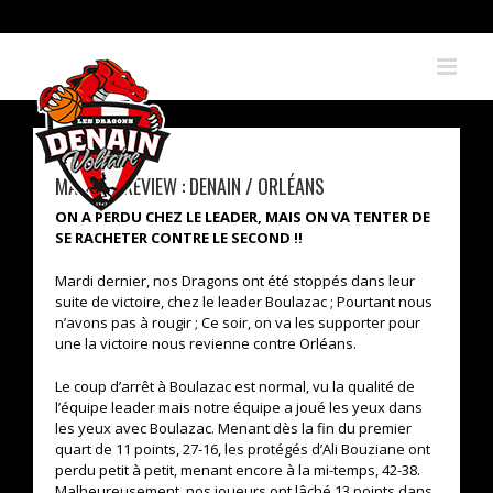
Skip
to
content
MATCH PREVIEW : DENAIN / ORLÉANS
ON A PERDU CHEZ LE LEADER, MAIS ON VA TENTER DE
SE RACHETER CONTRE LE SECOND !!
Mardi dernier, nos Dragons ont été stoppés dans leur
suite de victoire, chez le leader Boulazac ; Pourtant nous
n’avons pas à rougir ; Ce soir, on va les supporter pour
une la victoire nous revienne contre Orléans.
Le coup d’arrêt à Boulazac est normal, vu la qualité de
l’équipe leader mais notre équipe a joué les yeux dans
les yeux avec Boulazac. Menant dès la fin du premier
quart de 11 points, 27-16, les protégés d’Ali Bouziane ont
perdu petit à petit, menant encore à la mi-temps, 42-38.
Malheureusement, nos joueurs ont lâché 13 points dans