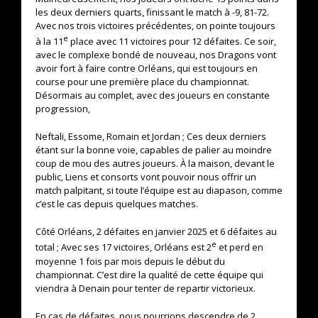
les deux derniers quarts, finissant le match à -9, 81-72.
Avec nos trois victoires précédentes, on pointe toujours
e
à la 11
place avec 11 victoires pour 12 défaites. Ce soir,
avec le complexe bondé de nouveau, nos Dragons vont
avoir fort à faire contre Orléans, qui est toujours en
course pour une première place du championnat.
Désormais au complet, avec des joueurs en constante
progression,
Neftali, Essome, Romain et Jordan ; Ces deux derniers
étant sur la bonne voie, capables de palier au moindre
coup de mou des autres joueurs. À la maison, devant le
public, Liens et consorts vont pouvoir nous offrir un
match palpitant, si toute l’équipe est au diapason, comme
c’est le cas depuis quelques matches.
Côté Orléans, 2 défaites en janvier 2025 et 6 défaites au
e
total ; Avec ses 17 victoires, Orléans est 2
et perd en
moyenne 1 fois par mois depuis le début du
championnat. C’est dire la qualité de cette équipe qui
viendra à Denain pour tenter de repartir victorieux.
En cas de défaites, nous pourrions descendre de 2