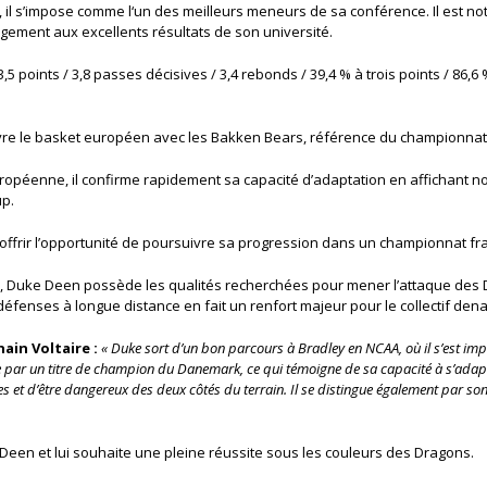
 il s’impose comme l
‘un des meilleurs meneurs
de sa conférence. Il est 
rgement aux excellents résultats de son université.
3,5 points / 3,8 passes décisives / 3,4 rebonds / 39,4 % à trois points / 86
vre le
basket européen
avec les Bakken Bears, référence du championnat 
uropéenne
, il confirme rapidement sa capacité d’adaptation en affichant
up.
 offrir l’opportunité de poursuivre sa progression dans un championnat fra
, Duke Deen possède les qualités recherchées pour mener l’attaque des Dr
défenses à longue distance en fait un renfort majeur pour le collectif dena
ain Voltaire :
« Duke sort d’un bon parcours à Bradley en NCAA, où il s’est i
 par un titre de champion du Danemark, ce qui témoigne de sa capacité à s’adapte
 et d’être dangereux des deux côtés du terrain. Il se distingue également par s
een et lui souhaite une pleine réussite sous les couleurs des Dragons.