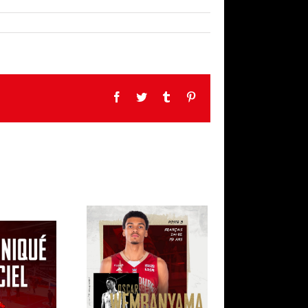
Facebook
Twitter
Tumblr
Pinterest
 OFFICIEL
ON DE LA
BIENVENUE OSCAR !