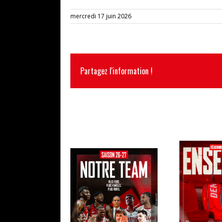
mercredi 17 juin 2026
Partagez l'information !
ARTICLES SIMILAIRES
LA CAM
L’EFFECTIF 2026/2027
RÉABONN
AU COMPLET !