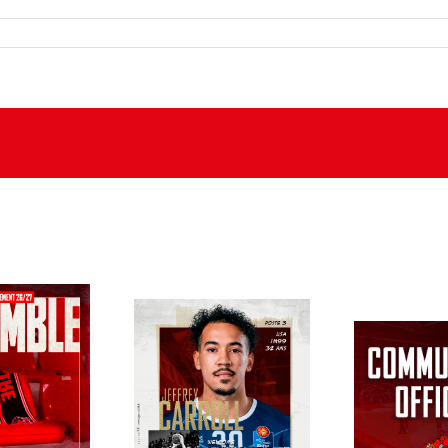
JEFFREY CARROLL JR
COMMUNIQUÉ
PAGNE DE
VIENT COMPLÉTER
– DÉCISI
EMENT EST
L’EFFECTIF POUR LA