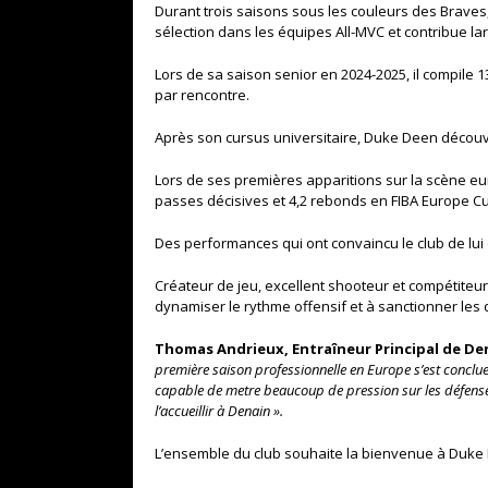
Durant trois saisons sous les couleurs des Braves,
sélection dans les équipes
All-MVC
et contribue la
Lors de sa saison senior en 2024-2025, il compile 1
par rencontre.
Après son cursus universitaire, Duke Deen décou
Lors de ses premières apparitions sur la
scène e
passes décisives et 4,2 rebonds en FIBA Europe C
Des performances qui ont convaincu le club de lui
Créateur
de jeu, excellent
shooteur
et compétiteur
dynamiser le rythme offensif et à sanctionner les 
Thomas Andrieux, Entraîneur Principal de Den
première saison professionnelle en Europe s’est conclue
capable de metre beaucoup de pression sur les défenses
l’accueillir à Denain ».
L’ensemble du club souhaite la bienvenue à Duke D