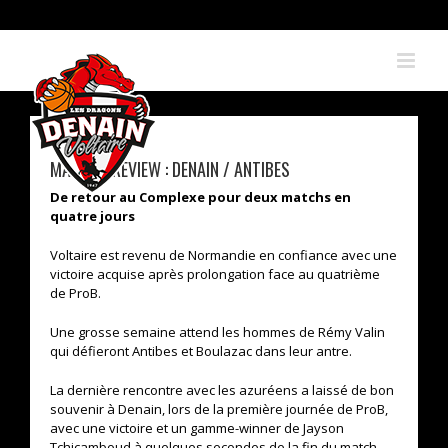
Skip
to
content
MATCH PREVIEW : DENAIN / ANTIBES
De retour au Complexe pour deux matchs en
quatre jours
Voltaire est revenu de Normandie en confiance avec une
victoire acquise après prolongation face au quatrième
de ProB.
Une grosse semaine attend les hommes de Rémy Valin
qui défieront Antibes et Boulazac dans leur antre.
La dernière rencontre avec les azuréens a laissé de bon
souvenir à Denain, lors de la première journée de ProB,
avec une victoire et un gamme-winner de Jayson
Tchicamboud à quelques secondes de la fin du match