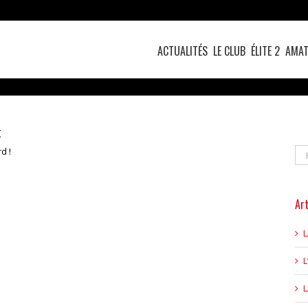
ACTUALITÉS
LE CLUB
ÉLITE 2
AMAT
t
Re
d !
Art
L