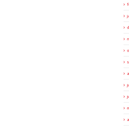
f
j
o
s
a
j
j
m
a