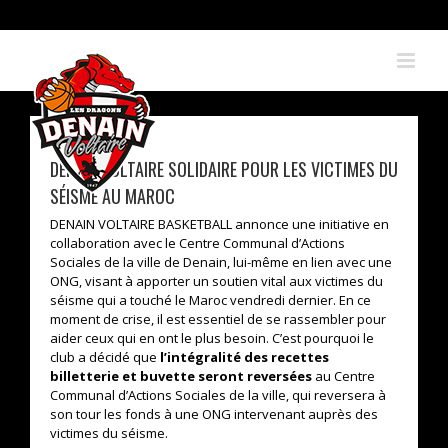
Skip
to
content
DENAIN VOLTAIRE SOLIDAIRE POUR LES VICTIMES DU
SÉISME AU MAROC
DENAIN VOLTAIRE BASKETBALL annonce une initiative en
collaboration avec le Centre Communal d’Actions
Sociales de la ville de Denain, lui-même en lien avec une
ONG, visant à apporter un soutien vital aux victimes du
séisme qui a touché le Maroc vendredi dernier. En ce
moment de crise, il est essentiel de se rassembler pour
aider ceux qui en ont le plus besoin. C’est pourquoi le
club a décidé que
l’intégralité des recettes
billetterie et buvette seront reversées
au Centre
Communal d’Actions Sociales de la ville, qui reversera à
son tour les fonds à une ONG intervenant auprès des
victimes du séisme.