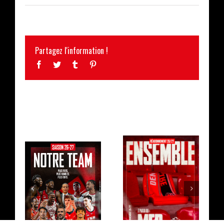
Partagez l'information !
Facebook
Twitter
Tumblr
Pinterest
ARTICLES SIMILAIRES
L’EFFECTIF
LA CAMPAGNE DE
2026/2027 AU
RÉABONNEMENT
COMPLET !
EST OUVERTE !