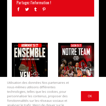
Partagez l'information !
Facebook
Twitter
Tumblr
Pinterest
ARTICLES SIMILAIRES
LA CAMPAGNE
L’EFFECTIF
D’ABONNEMENT
2026/2027 AU
EST OUVERTE !
COMPLET !
Utilisation des données Nos partenaires et
nous-mêmes utilisons différentes
technologies, telles que les cookies, pour
personnaliser les contenus, proposer des
OK
fonctionnalités sur les réseaux sociaux et
analyser le trafic. Merci de cliquer sur le