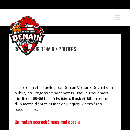
Skip
to
content
RETOUR SUR DENAIN / POITIERS
J20 : DENAIN S’INCLINE DE JUSTESSE FACE À
POITIERS À DOMICILE
La soirée a été cruelle pour Denain Voltaire. Devant son
public, les Dragons se sont battus jusqu’au bout mais
s’inclinent
83–86
face à
Poitiers Basket 86
, au terme
d’un match disputé et indécis jusqu’aux dernières
possessions.
Un match accroché mais mal conclu