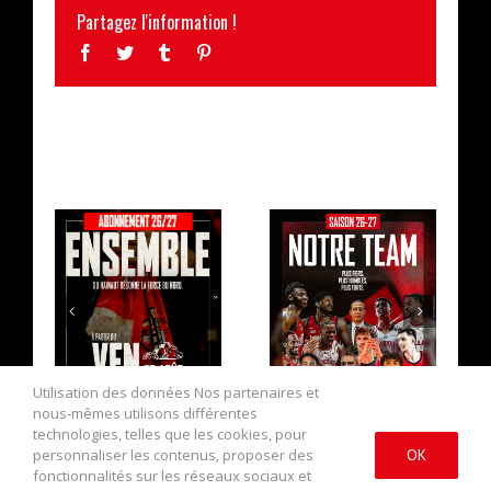
Partagez l'information !
Facebook
Twitter
Tumblr
Pinterest
ARTICLES SIMILAIRES
LA CAMPAGNE
L’EFFECTIF
D’ABONNEMENT
2026/2027 AU
EST OUVERTE !
COMPLET !
Utilisation des données Nos partenaires et
nous-mêmes utilisons différentes
technologies, telles que les cookies, pour
personnaliser les contenus, proposer des
OK
fonctionnalités sur les réseaux sociaux et