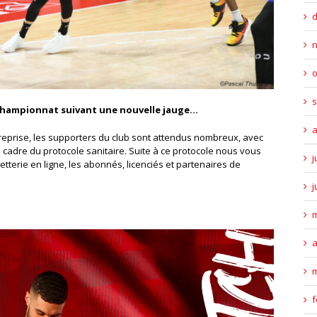
o
s
 championnat suivant une nouvelle jauge…
a
reprise, les supporters du club sont attendus nombreux, avec
cadre du protocole sanitaire. Suite à ce protocole nous vous
j
tterie en ligne, les abonnés, licenciés et partenaires de
j
m
a
m
f