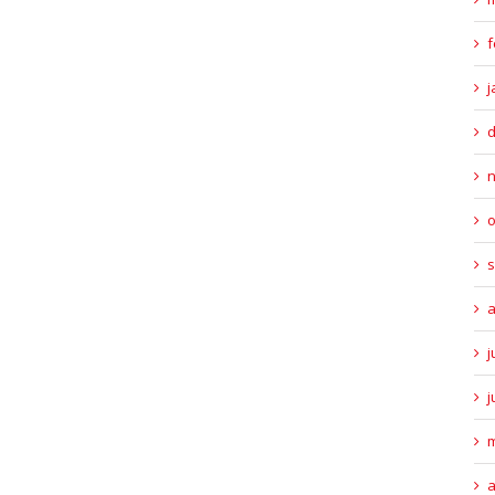
f
j
o
s
a
j
j
m
a