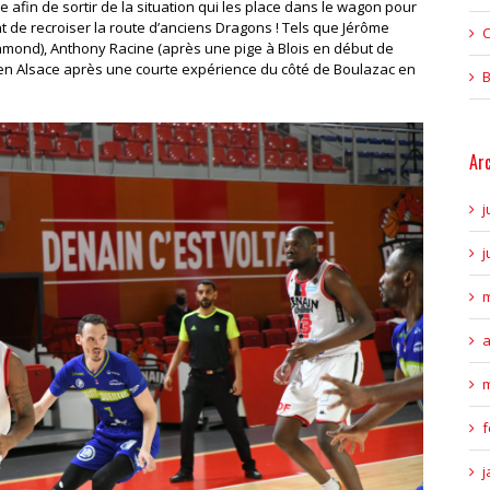
e afin de sortir de la situation qui les place dans le wagon pour
t de recroiser la route d’anciens Dragons ! Tels que Jérôme
C
mond), Anthony Racine (après une pige à Blois en début de
s en Alsace après une courte expérience du côté de Boulazac en
B
Ar
j
j
m
a
m
f
j