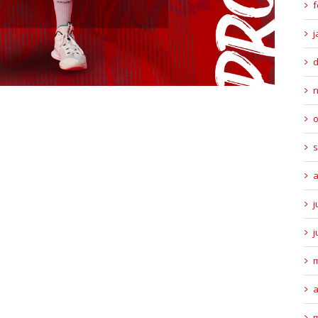
f
j
o
s
a
j
j
m
a
m