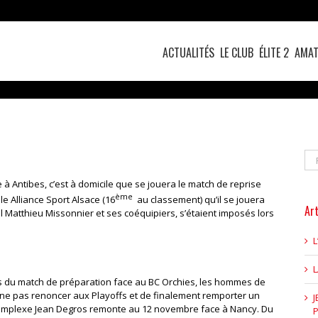
ACTUALITÉS
LE CLUB
ÉLITE 2
AMAT
Re
à Antibes, c’est à domicile que se jouera le match de reprise
ème
le Alliance Sport Alsace (16
au classement) qu’il se jouera
Art
l Matthieu Missonnier et ses coéquipiers, s’étaient imposés lors
L
s du match de préparation face au BC Orchies, les hommes de
e ne pas renoncer aux Playoffs et de finalement remporter un
J
 complexe Jean Degros remonte au 12 novembre face à Nancy. Du
P