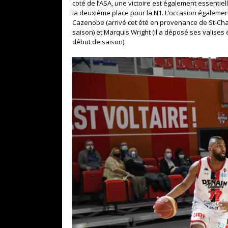
coté de l’ASA, une victoire est également essentiell
la deuxième place pour la N1. L’occasion égalemen
Cazenobe (arrivé cet été en provenance de St-Cha
saison) et Marquis Wright (il a déposé ses valise
début de saison).