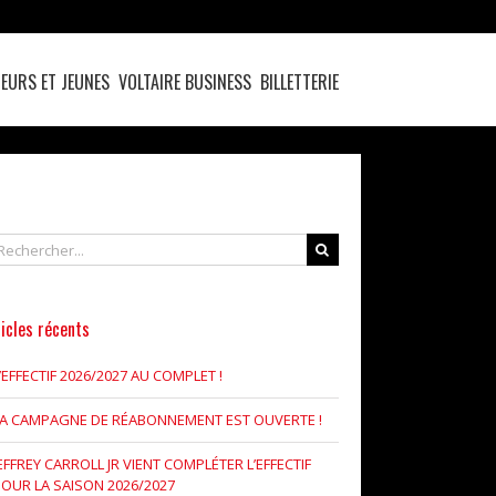
EURS ET JEUNES
VOLTAIRE BUSINESS
BILLETTERIE
chercher
icles récents
’EFFECTIF 2026/2027 AU COMPLET !
LA CAMPAGNE DE RÉABONNEMENT EST OUVERTE !
EFFREY CARROLL JR VIENT COMPLÉTER L’EFFECTIF
OUR LA SAISON 2026/2027