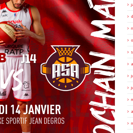
j
o
s
a
j
j
m
a
m