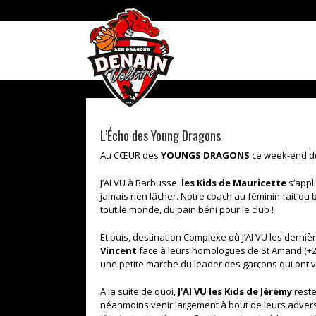
Skip
to
content
L’Écho des Young Dragons
Au CŒUR des
YOUNGS DRAGONS
ce week-end d
J’AI VU à Barbusse,
les Kids de Mauricette
s’appl
jamais rien lâcher. Notre coach au féminin fait du
tout le monde, du pain béni pour le club !
Et puis, destination Complexe où J’AI VU les derniè
Vincent
face à leurs homologues de St Amand (+24
une petite marche du leader des garçons qui ont 
A la suite de quoi,
J’AI VU les Kids de Jérémy
reste
néanmoins venir largement à bout de leurs adversa