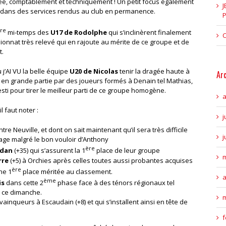
rtée, comptablement et techniquement ! Un petit focus également
J
nt dans des services rendus au club en permanence.
P
re
mi-temps des
U17 de Rodolphe
qui s’inclinèrent finalement
C
pionnat très relevé qui en rajoute au mérite de ce groupe et de
t.
 j’AI VU la belle équipe
U20 de Nicolas
tenir la dragée haute à
Ar
 en grande partie par des joueurs formés à Denain tel Mathias,
esti pour tirer le meilleur parti de ce groupe homogène.
a
l faut noter :
j
ntre Neuville, et dont on sait maintenant qu’il sera très difficile
j
age malgré le bon vouloir d’Anthony
ère
rdan
(+35) qui s’assurent la 1
place de leur groupe
m
rre
(+5) à Orchies après celles toutes aussi probantes acquises
ère
ne 1
place méritée au classement.
a
ème
is
dans cette 2
phase face à des ténors régionaux tel
i ce dimanche.
m
vainqueurs à Escaudain (+8) et qui s’installent ainsi en tête de
f