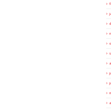
f
j
o
s
a
j
j
m
a