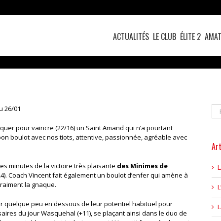
ACTUALITÉS
LE CLUB
ÉLITE 2
AMAT
Re
u 26/01
iquer pour vaincre (22/16) un Saint Amand qui n’a pourtant
 bon boulot avec nos tiots, attentive, passionnée, agréable avec
Art
res minutes de la victoire très plaisante
des Minimes
de
). Coach Vincent fait également un boulot d’enfer qui amène à
vraiment la gnaque.
L
r quelque peu en dessous de leur potentiel habituel pour
ires du jour Wasquehal (+11), se plaçant ainsi dans le duo de