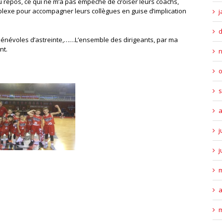
 au repos, ce qui ne m’a pas empêché de croiser leurs coachs,
mplexe pour accompagner leurs collègues en guise d’implication
j
bénévoles d’astreinte,……L’ensemble des dirigeants, par ma
nt.
o
s
a
j
j
m
a
m