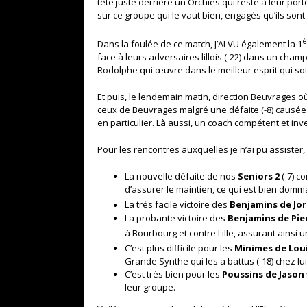
tête juste derrière un Orchies qui reste à leur po
sur ce groupe qui le vaut bien, engagés qu’ils so
è
Dans la foulée de ce match, J’AI VU également la 1
face à leurs adversaires lillois (-22) dans un cham
Rodolphe qui œuvre dans le meilleur esprit qui soi
Et puis, le lendemain matin, direction Beuvrages où
ceux de Beuvrages malgré une défaite (-8) causée
en particulier. Là aussi, un coach compétent et inv
Pour les rencontres auxquelles je n’ai pu assister, i
La nouvelle défaite de nos
Seniors 2
(-7) co
d’assurer le maintien, ce qui est bien domm
La très facile victoire des
Benjamins de Jo
La probante victoire des
Benjamins de Pie
à Bourbourg et contre Lille, assurant ainsi u
C’est plus difficile pour les
Minimes de Lou
Grande Synthe qui les a battus (-18) chez lu
C’est très bien pour les
Poussins de Jason
leur groupe.