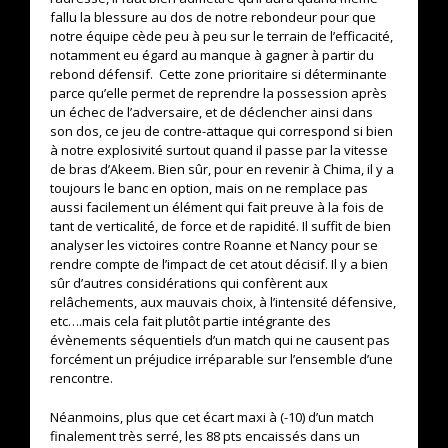
fallu la blessure au dos de notre rebondeur pour que
notre équipe cède peu à peu sur le terrain de l’efficacité,
notamment eu égard au manque à gagner à partir du
rebond défensif. Cette zone prioritaire si déterminante
parce qu’elle permet de reprendre la possession après
un échec de l’adversaire, et de déclencher ainsi dans
son dos, ce jeu de contre-attaque qui correspond si bien
à notre explosivité surtout quand il passe par la vitesse
de bras d’Akeem. Bien sûr, pour en revenir à Chima, il y a
toujours le banc en option, mais on ne remplace pas
aussi facilement un élément qui fait preuve à la fois de
tant de verticalité, de force et de rapidité. Il suffit de bien
analyser les victoires contre Roanne et Nancy pour se
rendre compte de l’impact de cet atout décisif. Il y a bien
sûr d’autres considérations qui confèrent aux
relâchements, aux mauvais choix, à l’intensité défensive,
etc….mais cela fait plutôt partie intégrante des
évènements séquentiels d’un match qui ne causent pas
forcément un préjudice irréparable sur l’ensemble d’une
rencontre.
Néanmoins, plus que cet écart maxi à (-10) d’un match
finalement très serré, les 88 pts encaissés dans un