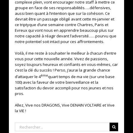
complexe plein, vont encourager notre staff à mettre ce
groupe en face de ses responsabilités…..défensives,
aussi bien quant à l’intention que sur la cohésion. Ce
devrait être un passage obligé avant cette mi-janvier et
ce triptyque d’une semaine contre Chartres, Paris et
Evreux qui vont nous en apprendre beaucoup plus sur
notre capacité à réagir devant l’adversité……pourvu que
notre potentiel soit intact pour ces affrontements.
Voilà, il me reste à souhaiter le meilleur à chacun d’entre
vous pour cette nouvelle année. Vivez de passions,
soyez toujours heureux et confiants en vous-mêmes, car
c’est la clé du succès ! Perso, j’aurai la grande chance
ème
d’attaquer le 4
quart temps de ma vie (sur une base
100) avec la faveur de votre bienveillance et la
satisfaction du devoir accompli pour nos jeunes et nos
pros.
Allez, Vive nos DRAGONS, Vive DENAIN VOLTAIRE et Vive
la VIE !
Rechercher