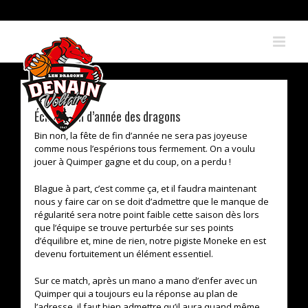
Skip
to
content
Écho de fin d’année des dragons
Bin non, la fête de fin d’année ne sera pas joyeuse
comme nous l’espérions tous fermement. On a voulu
jouer à Quimper gagne et du coup, on a perdu !
Blague à part, c’est comme ça, et il faudra maintenant
nous y faire car on se doit d’admettre que le manque de
régularité sera notre point faible cette saison dès lors
que l’équipe se trouve perturbée sur ses points
d’équilibre et, mine de rien, notre pigiste Moneke en est
devenu fortuitement un élément essentiel.
Sur ce match, après un mano a mano d’enfer avec un
Quimper qui a toujours eu la réponse au plan de
l’adresse, il faut bien admettre qu’il aura quand même