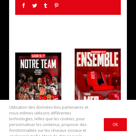
Facebook
Twitter
Tumblr
Pinterest
ARTICLES SIMILAIRES
L’EFFECTIF
LA CAMPAGNE DE
2026/2027 AU
RÉABONNEMENT
COMPLET !
EST OUVERTE !
Utilisation des données Nos partenaires et
nous-mêmes utilisons différentes
technologies, telles que les cookies, pour
personnaliser les contenus, proposer des
OK
fonctionnalités sur les réseaux sociaux et