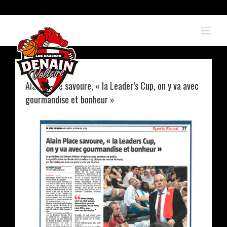
Skip
to
content
Alain Place savoure, « la Leader’s Cup, on y va avec
gourmandise et bonheur »