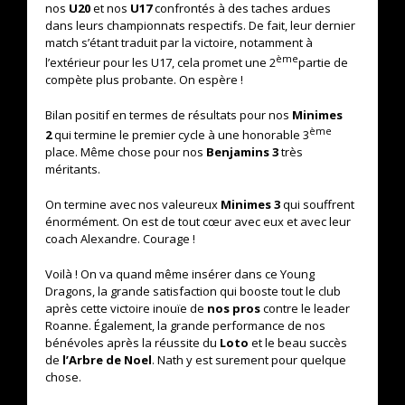
nos
U20
et nos
U17
confrontés à des taches ardues
dans leurs championnats respectifs. De fait, leur dernier
match s’étant traduit par la victoire, notamment à
ème
l’extérieur pour les U17, cela promet une 2
partie de
compète plus probante. On espère !
Bilan positif en termes de résultats pour nos
Minimes
ème
2
qui termine le premier cycle à une honorable 3
place. Même chose pour nos
Benjamins 3
très
méritants.
On termine avec nos valeureux
Minimes 3
qui souffrent
énormément. On est de tout cœur avec eux et avec leur
coach Alexandre. Courage !
Voilà ! On va quand même insérer dans ce Young
Dragons, la grande satisfaction qui booste tout le club
après cette victoire inouïe de
nos pros
contre le leader
Roanne. Également, la grande performance de nos
bénévoles après la réussite du
Loto
et le beau succès
de
l’Arbre de Noel
. Nath y est surement pour quelque
chose.