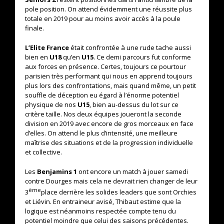
pole position. On attend évidemment une réussite plus
totale en 2019 pour au moins avoir accès à la poule
finale.
L’Elite France
était confrontée à une rude tache aussi
bien en
U18
qu’en
U15
. Ce demi parcours fut conforme
aux forces en présence. Certes, toujours ce pourtour
parisien très performant qui nous en apprend toujours
plus lors des confrontations, mais quand même, un petit
souffle de déception eu égard à l’énorme potentiel
physique de nos
U15
, bien au-dessus du lot sur ce
critère taille. Nos deux équipes joueront la seconde
division en 2019 avec encore de gros morceaux en face
d’elles. On attend le plus d’intensité, une meilleure
maîtrise des situations et de la progression individuelle
et collective.
Les
Benjamins 1
ont encore un match à jouer samedi
contre Dourges mais cela ne devrait rien changer de leur
ème
3
place derrière les solides leaders que sont Orchies
et Liévin. En entraineur avisé, Thibaut estime que la
logique est néanmoins respectée compte tenu du
potentiel moindre que celui des saisons précédentes.