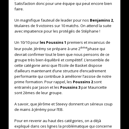
Satisfaction donc pour une équipe qui peut encore bien
faire.
Un magnifique fauteuil de leader pour nos
Benjamins 2
,
titulaires de 9 victoires sur 10 matchs. On attend la suite
avec impatience pour les protégés de Stéphane !
Un 10/10 pour
les Poussins 1
premiers et invaincus de
ème
leur poule. Jérémy se prépare à une 2
phase qui
devrait confirmer tout le bien que nous pensons de ce
groupe très bien équilibré et compétitif. L’ensemble de
cette catégorie ainsi que l’Ecole de Basket dispose
d’ailleurs maintenant d’une structure d’encadrement
performante qui contribue à améliorer l’assise de notre
prime formation. Pour rappel, les
Poussins 2
sont
entrainés par Jason et les
Poussins 3
par Mauricette
sont 2èmes de leur groupe.
A savoir, que Jérôme et Steevy donnent un sérieux coup
de mains à Jérémy pour l’EB.
Pour en revenir au haut des catégories, on a déjà
expliqué dans ces lignes la problématique qui concerne