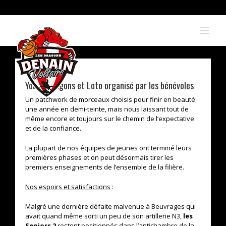
Skip
to
content
Young Dragons et Loto organisé par les bénévoles
Un patchwork de morceaux choisis pour finir en beauté
une année en demi-teinte, mais nous laissant tout de
même encore et toujours sur le chemin de l’expectative
et de la confiance.
La plupart de nos équipes de jeunes ont terminé leurs
premières phases et on peut désormais tirer les
premiers enseignements de l’ensemble de la filière.
Nos espoirs et satisfactions
:
Malgré une dernière défaite malvenue à Beuvrages qui
avait quand même sorti un peu de son artillerie N3,
les
Seniors 2
restent positionnés dans l’antichambre de la