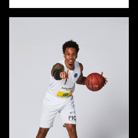
DAVID EFIANAYI EST UN DRAGON !
actualités
pro b