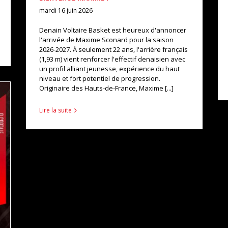
mardi 16 juin 2026
Denain Voltaire Basket est heureux d'annoncer
l'arrivée de Maxime Sconard pour la saison
2026-2027. À seulement 22 ans, l'arrière français
(1,93 m) vient renforcer l'effectif denaisien avec
un profil alliant jeunesse, expérience du haut
niveau et fort potentiel de progression.
Originaire des Hauts-de-France, Maxime [...]
Lire la suite