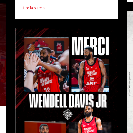
Lire la suite
MERCI WENDELL !
actualités
pro b