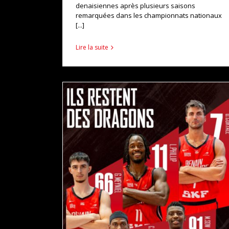
denaisiennes après plusieurs saisons
remarquées dans les championnats nationaux
[...]
Lire la suite
CINQ DRAGONS CONTINUENT L’AVENTURE POUR
LA SAISON 2026-2027 !
actualités
pro b