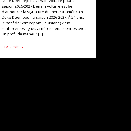
Duke Deen rejoint Denain Voltaire pour la
saison 2026-2027 Denain Voltaire est fier
d'annoncer la signature du meneur américain
Duke Deen pour la saison 2026-2027. À 24 ans,
le natif de Shreveport (Louisiane) vient
renforcer les lignes arrières denaisiennes avec
un profil de meneur [...]
Lire la suite