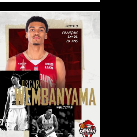
BIENVENUE OSCAR !
actualités
pro b