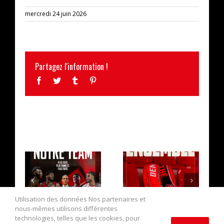
mercredi 24 juin 2026
Partagez l'information !
Facebook
Twitter
Tumblr
Pinterest
ARTICLES SIMILAIRES
L’EFFECTIF
LA CAMPAGNE DE
2026/2027 AU
RÉABONNEMENT
Utilisation des données Nos partenaires et
COMPLET !
EST OUVERTE !
nous-mêmes utilisons différentes
technologies, telles que les cookies, pour