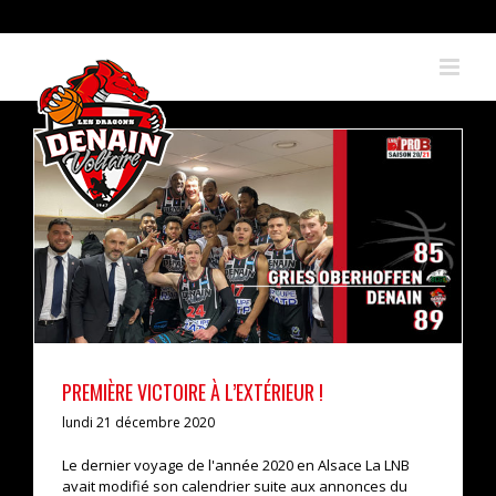
Skip
to
content
Première victoire à l’extérieur !
actualités
pro b
PREMIÈRE VICTOIRE À L’EXTÉRIEUR !
lundi 21 décembre 2020
Le dernier voyage de l'année 2020 en Alsace La LNB
avait modifié son calendrier suite aux annonces du