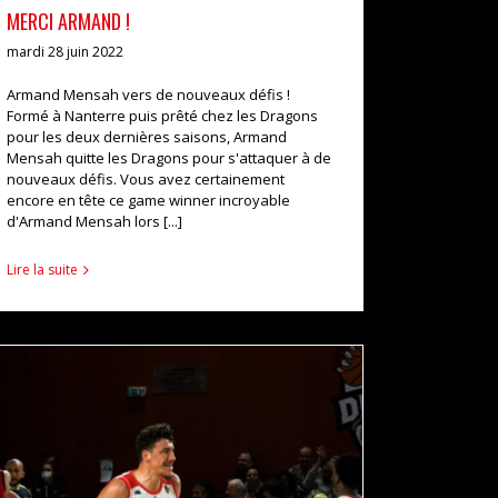
MERCI ARMAND !
mardi 28 juin 2022
Armand Mensah vers de nouveaux défis !
Formé à Nanterre puis prêté chez les Dragons
pour les deux dernières saisons, Armand
Mensah quitte les Dragons pour s'attaquer à de
nouveaux défis. Vous avez certainement
encore en tête ce game winner incroyable
d'Armand Mensah lors [...]
Lire la suite