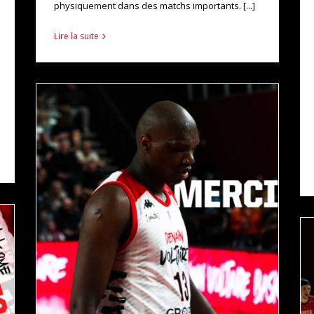
physiquement dans des matchs importants. [...]
Lire la suite
MERCI RIGO !
actualités
pro b