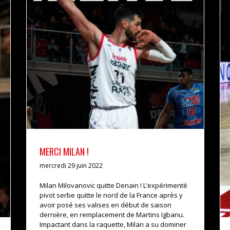
MERCI MILAN !
actualités
pro b
MERCI MILAN !
mercredi 29 juin 2022
Milan Milovanovic quitte Denain ! L’expérimenté
pivot serbe quitte le nord de la France après y
avoir posé ses valises en début de saison
dernière, en remplacement de Martins Igbanu.
Impactant dans la raquette, Milan a su dominer