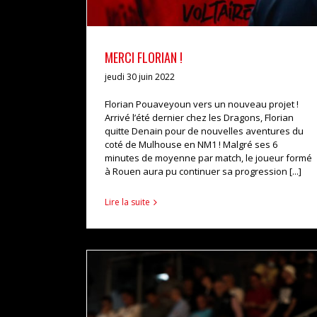
MERCI FLORIAN !
jeudi 30 juin 2022
Florian Pouaveyoun vers un nouveau projet !
Arrivé l’été dernier chez les Dragons, Florian
quitte Denain pour de nouvelles aventures du
coté de Mulhouse en NM1 ! Malgré ses 6
minutes de moyenne par match, le joueur formé
à Rouen aura pu continuer sa progression [...]
Lire la suite