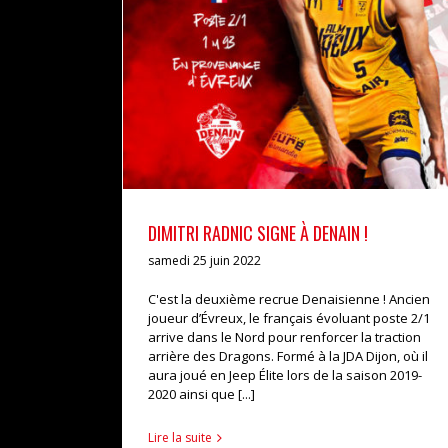
DIMITRI RADNIC SIGNE À DENAIN !
actualités
pro b
DIMITRI RADNIC SIGNE À DENAIN !
samedi 25 juin 2022
C'est la deuxième recrue Denaisienne ! Ancien
joueur d’Évreux, le français évoluant poste 2/1
arrive dans le Nord pour renforcer la traction
arrière des Dragons. Formé à la JDA Dijon, où il
aura joué en Jeep Élite lors de la saison 2019-
2020 ainsi que [...]
Lire la suite