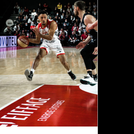
MERCI ARMAND !
actualités
pro b