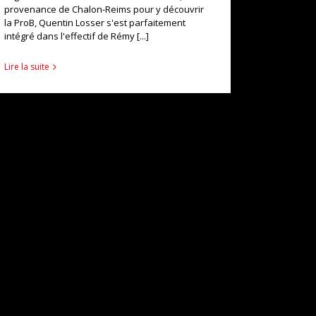
provenance de Chalon-Reims pour y découvrir
la ProB, Quentin Losser s'est parfaitement
intégré dans l'effectif de Rémy [...]
Lire la suite