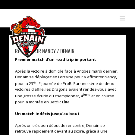
Skip
to
content
RETOUR SUR NANCY / DENAIN
Premier match d’un road trip important
Après la victoire à domicile face à Antibes mardi dernier,
Denain se déplaçait en Lorraine pour y affronter Nancy,
ème
pour la 23
journée de ProB. Sur une série de deux
victoires d’affilé, les Dragons avaient rendez-vous avec
ème
une grosse écurie du championnat, 4
et en course
pour la montée en Betclic Elite.
Un match indécis jusqu’au bout
Après un très bon début de rencontre, Denain se
retrouve rapidement devant au score, grâce à une