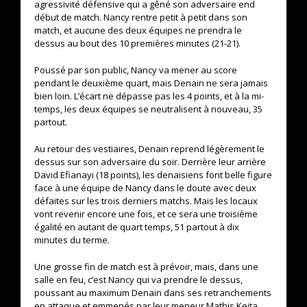
agressivité défensive qui a gêné son adversaire end
début de match. Nancy rentre petit à petit dans son
match, et aucune des deux équipes ne prendra le
dessus au bout des 10 premières minutes (21-21).
Poussé par son public, Nancy va mener au score
pendant le deuxième quart, mais Denain ne sera jamais
bien loin. L’écart ne dépasse pas les 4 points, et à la mi-
temps, les deux équipes se neutralisent à nouveau, 35
partout.
Au retour des vestiaires, Denain reprend légèrement le
dessus sur son adversaire du soir. Derrière leur arrière
David Efianayi (18 points), les denaisiens font belle figure
face à une équipe de Nancy dans le doute avec deux
défaites sur les trois derniers matchs. Mais les locaux
vont revenir encore une fois, et ce sera une troisième
égalité en autant de quart temps, 51 partout à dix
minutes du terme.
Une grosse fin de match est à prévoir, mais, dans une
salle en feu, c’est Nancy qui va prendre le dessus,
poussant au maximum Denain dans ses retranchements
en attaque et emmenés par leur meneur Mathis Keita,