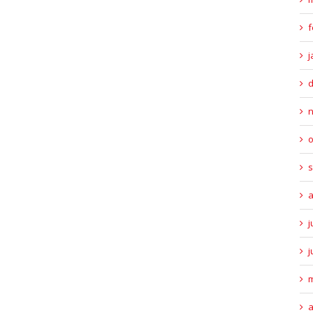
f
j
o
s
a
j
j
m
a