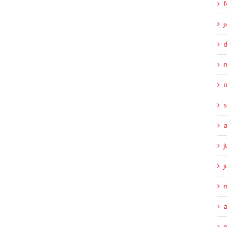
f
j
o
s
a
j
j
m
a
m