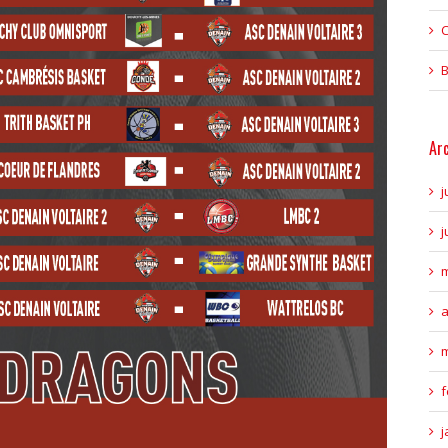
C
B
Ar
j
j
m
a
m
f
j