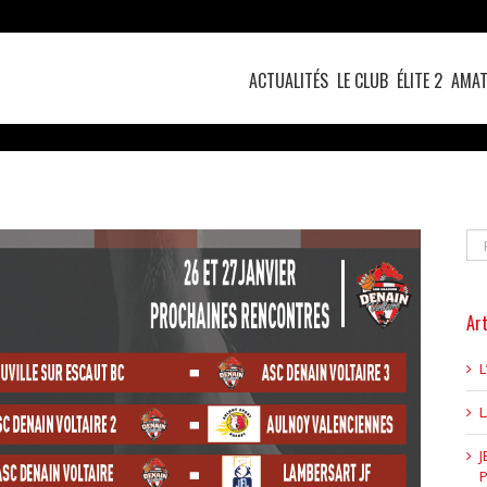
ACTUALITÉS
LE CLUB
ÉLITE 2
AMAT
Re
Art
L
J
P