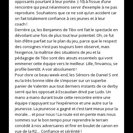
opposants pourtant à leur portée. (-10) à l’issue d’une
rencontre qui peut néanmoins servir d’exemple à ne pas
reproduire. Souhaitons que ce ne soit qu’un accident car
on fait totalement confiance à ces jeunes et à leur
coach !
Derrière ça, les Benjamins de Tibo ont fait le spectacle en
dévoilant une fois de plus tout leur potentiel. Oh, ce fut
loin d’être parfait sur le plan du jeu, parce que le respect
des consignes n’est pas toujours bien observé, mais
l’exigence, la maîtrise des situations de jeu et la
pédagogie de Tibo sont des atouts essentiels qui vont
emmener cette équipe vers le meilleur. Lille, l’invaincu, se
profile bientôt. A voir absolument !
Pour clore ce beau week-end, les Séniors de Daniel S ont
eu la très bonne idée de s’imposer sur un superbe
panier de Valentin aux tout derniers instants de ce derby
serré qui les opposait à Escaudain drivé par Ludo. Un
mano a mano durant toute cette rencontre entre une
équipe s’appuyant sur l’expérience et une autre sur la
jeunesse. La jeunesse a gagné et c’est tant mieux pour la
morale… et pour nous ! La route est en pente mais nous
sommes sur le bon tempo pour reprendre le terrain
concédé à nos adversaires et finir en boulet de canon en
vue de la R2… Confiance et sérénité !