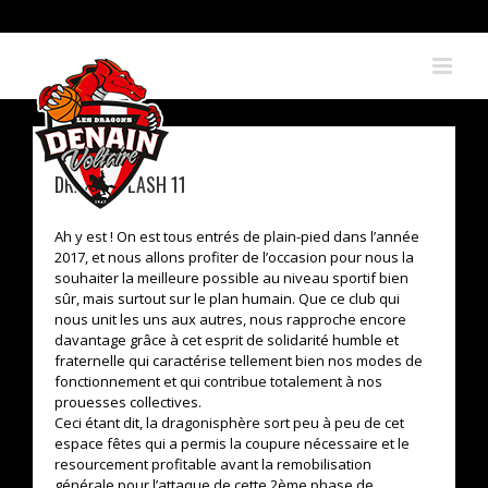
Skip
to
content
DRAGON FLASH 11
Ah y est ! On est tous entrés de plain-pied dans l’année
2017, et nous allons profiter de l’occasion pour nous la
souhaiter la meilleure possible au niveau sportif bien
sûr, mais surtout sur le plan humain. Que ce club qui
nous unit les uns aux autres, nous rapproche encore
davantage grâce à cet esprit de solidarité humble et
fraternelle qui caractérise tellement bien nos modes de
fonctionnement et qui contribue totalement à nos
prouesses collectives.
Ceci étant dit, la dragonisphère sort peu à peu de cet
espace fêtes qui a permis la coupure nécessaire et le
resourcement profitable avant la remobilisation
générale pour l’attaque de cette 2ème phase de