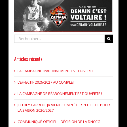
Rechercher
Articles récents
LA CAMPAGNE D’ABONNEMENT EST OUVERTE !
L’EFFECTIF 2026/2027 AU COMPLET !
LA CAMPAGNE DE RÉABONNEMENT EST OUVERTE !
JEFFREY CARROLL JR VIENT COMPLÉTER L’EFFECTIF POUR
LA SAISON 2026/2027
COMMUNIQUÉ OFFICIEL – DÉCISION DE LA DNCCG