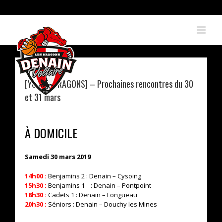
Skip
to
content
[YOUNG DRAGONS] – Prochaines rencontres du 30
et 31 mars
À DOMICILE
Samedi 30 mars 2019
14h00 :
Benjamins 2 : Denain – Cysoing
15h30 :
Benjamins 1 : Denain – Pontpoint
18h30 :
Cadets 1 : Denain – Longueau
20h30 :
Séniors : Denain – Douchy les Mines