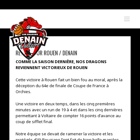
Skip
to
content
RETOUR SUR ROUEN / DENAIN
COMME LA SAISON DERNIÈRE, NOS DRAGONS
REVIENNENT VICTORIEUX DE ROUEN
Cette victoire à Rouen fait un bien fou au moral, après la
déception du 64e de finale de Coupe de France à
Orchies.
Une victoire en deux temps, dans les cinq premières
minutes avec un run de 19 à 4 et dans les cinq dernières
permettant à Voltaire de compter 16 points d’avance au
coup de sifflet final.
Notre équipe se devait de ramener la victoire et les
protégés d’Ali Bouziane l’ont fait de bien belle manière.