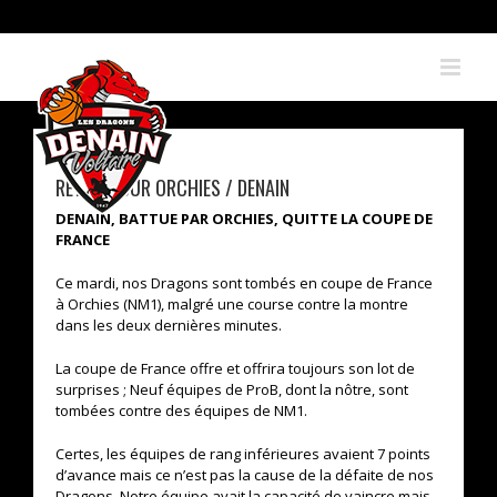
Skip
to
content
RETOUR SUR ORCHIES / DENAIN
DENAIN, BATTUE PAR ORCHIES, QUITTE LA COUPE DE
FRANCE
Ce mardi, nos Dragons sont tombés en coupe de France
à Orchies (NM1), malgré une course contre la montre
dans les deux dernières minutes.
La coupe de France offre et offrira toujours son lot de
surprises ; Neuf équipes de ProB, dont la nôtre, sont
tombées contre des équipes de NM1.
Certes, les équipes de rang inférieures avaient 7 points
d’avance mais ce n’est pas la cause de la défaite de nos
Dragons. Notre équipe avait la capacité de vaincre mais