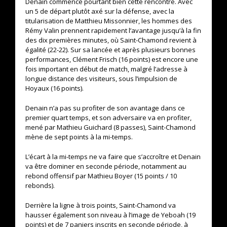
Denain commence pourtant bien cette rencontre. Avec
un 5 de départ plutôt axé sur la défense, avec la
titularisation de Matthieu Missonnier, les hommes des
Rémy Valin prennent rapidement l’avantage jusqu’à la fin
des dix premières minutes, où Saint-Chamond revient à
égalité (22-22). Sur sa lancée et après plusieurs bonnes
performances, Clément Frisch (16 points) est encore une
fois important en début de match, malgré l’adresse à
longue distance des visiteurs, sous l’impulsion de
Hoyaux (16 points).
Denain n’a pas su profiter de son avantage dans ce
premier quart temps, et son adversaire va en profiter,
mené par Mathieu Guichard (8 passes), Saint-Chamond
mène de sept points à la mi-temps.
L’écart à la mi-temps ne va faire que s’accroître et Denain
va être dominer en seconde période, notamment au
rebond offensif par Mathieu Boyer (15 points / 10
rebonds).
Derrière la ligne à trois points, Saint-Chamond va
hausser également son niveau à l’image de Yeboah (19
points) et de 7 paniers inscrits en seconde période, à