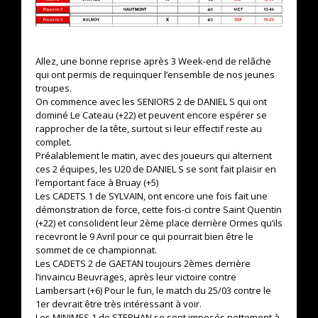
Allez, une bonne reprise après 3 Week-end de relâche
qui ont permis de requinquer l’ensemble de nos jeunes
troupes.
On commence avec les SENIORS 2 de DANIEL S qui ont
dominé Le Cateau (+22) et peuvent encore espérer se
rapprocher de la tête, surtout si leur effectif reste au
complet.
Préalablement le matin, avec des joueurs qui alternent
ces 2 équipes, les U20 de DANIEL S se sont fait plaisir en
l’emportant face à Bruay (+5)
Les CADETS 1 de SYLVAIN, ont encore une fois fait une
démonstration de force, cette fois-ci contre Saint Quentin
(+22) et consolident leur 2ème place derrière Ormes qu’ils
recevront le 9 Avril pour ce qui pourrait bien être le
sommet de ce championnat.
Les CADETS 2 de GAETAN toujours 2èmes derrière
l’invaincu Beuvrages, après leur victoire contre
Lambersart (+6) Pour le fun, le match du 25/03 contre le
1er devrait être très intéressant à voir.
Les MINIMES 1 de STEPHAN se sont imposés nettement à