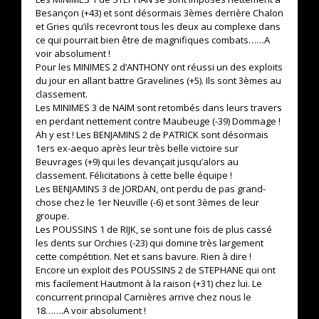
Besançon (+43) et sont désormais 3èmes derrière Chalon
et Gries qu’ils recevront tous les deux au complexe dans
ce qui pourrait bien être de magnifiques combats……A
voir absolument !
Pour les MINIMES 2 d’ANTHONY ont réussi un des exploits
du jour en allant battre Gravelines (+5). Ils sont 3èmes au
classement.
Les MINIMES 3 de NAIM sont retombés dans leurs travers
en perdant nettement contre Maubeuge (-39) Dommage !
Ah y est ! Les BENJAMINS 2 de PATRICK sont désormais
1ers ex-aequo après leur très belle victoire sur
Beuvrages (+9) qui les devançait jusqu’alors au
classement. Félicitations à cette belle équipe !
Les BENJAMINS 3 de JORDAN, ont perdu de pas grand-
chose chez le 1er Neuville (-6) et sont 3èmes de leur
groupe.
Les POUSSINS 1 de RIJK, se sont une fois de plus cassé
les dents sur Orchies (-23) qui domine très largement
cette compétition. Net et sans bavure. Rien à dire !
Encore un exploit des POUSSINS 2 de STEPHANE qui ont
mis facilement Hautmont à la raison (+31) chez lui. Le
concurrent principal Carnières arrive chez nous le
18…….A voir absolument !