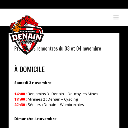
Skip
to
content
Prochaines rencontres du 03 et 04 novembre
À DOMICILE
Samedi 3 novembre
14h00 :
Benjamins 3 : Denain – Douchy les Mines
17h00 :
Minimes 2 : Denain – Cysoing
20h30 :
Séniors : Denain – Wambrechies
Dimanche 4 novembre