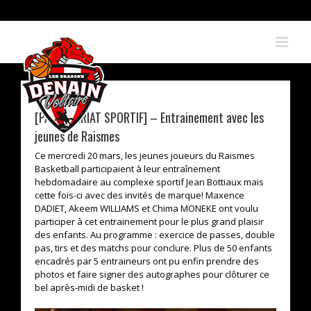
Skip
to
content
[PARTENARIAT SPORTIF] – Entrainement avec les
jeunes de Raismes
Ce mercredi 20 mars, les jeunes joueurs du Raismes
Basketball participaient à leur entraînement
hebdomadaire au complexe sportif Jean Bottiaux mais
cette fois-ci avec des invités de marque! Maxence
DADIET, Akeem WILLIAMS et Chima MONEKE ont voulu
participer à cet entrainement pour le plus grand plaisir
des enfants. Au programme : exercice de passes, double
pas, tirs et des matchs pour conclure. Plus de 50 enfants
encadrés par 5 entraineurs ont pu enfin prendre des
photos et faire signer des autographes pour clôturer ce
bel après-midi de basket !