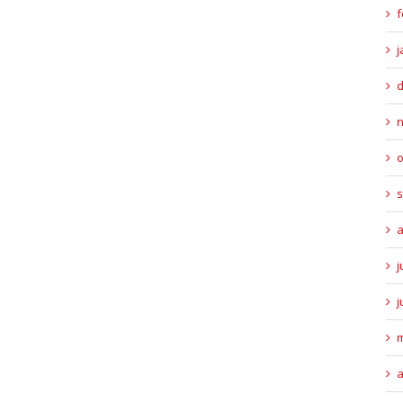
f
j
o
s
a
j
j
m
a