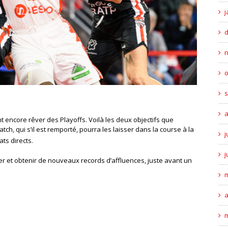
j
o
s
a
 encore rêver des Playoffs. Voilà les deux objectifs que
ch, qui s’il est remporté, pourra les laisser dans la course à la
j
ts directs.
j
r et obtenir de nouveaux records d’affluences, juste avant un
m
a
m