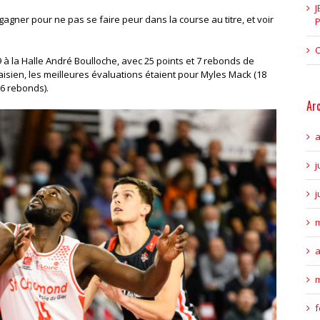
J
gner pour ne pas se faire peur dans la course au titre, et voir
P
C
 à la Halle André Boulloche, avec 25 points et 7 rebonds de
sien, les meilleures évaluations étaient pour Myles Mack (18
 6 rebonds).
Ar
a
j
j
m
a
m
f