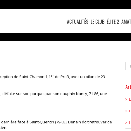
ACTUALITÉS
LE CLUB
ÉLITE 2
AMAT
Re
er
éception de Saint-Chamond, 1
de ProB, avec un bilan de 23
Art
 défaite sur son parquet par son dauphin Nancy, 71-86, une
L
e dernière face à Saint-Quentin (79-83), Denain doit retrouver de
tien.