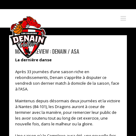
Skip
to
content
MATCH PREVIEW : DENAIN / ASA
La dernière danse
Après 33 journées d’une saison riche en
rebondissements, Denain s’apprête à disputer ce
vendredi son dernier match à domicile de la saison, face
à l’ASA.
Maintenus depuis désormais deux journées et la victoire
à Nantes (84-101), les Dragons auront à coeur de
terminer avec la manière, pour remercier leur public de
les avoir soutenu tout au long de cet exercice, une
nouvelle fois, dans le malheur ou la gloire.
Une saison où le Complexe aura été, une nouvelle fois,