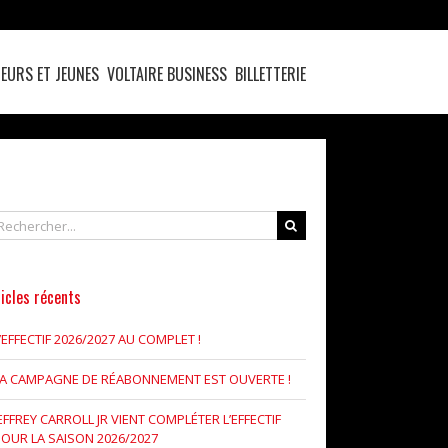
EURS ET JEUNES
VOLTAIRE BUSINESS
BILLETTERIE
chercher
icles récents
’EFFECTIF 2026/2027 AU COMPLET !
LA CAMPAGNE DE RÉABONNEMENT EST OUVERTE !
EFFREY CARROLL JR VIENT COMPLÉTER L’EFFECTIF
OUR LA SAISON 2026/2027