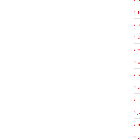
f
j
o
s
a
j
j
m
a