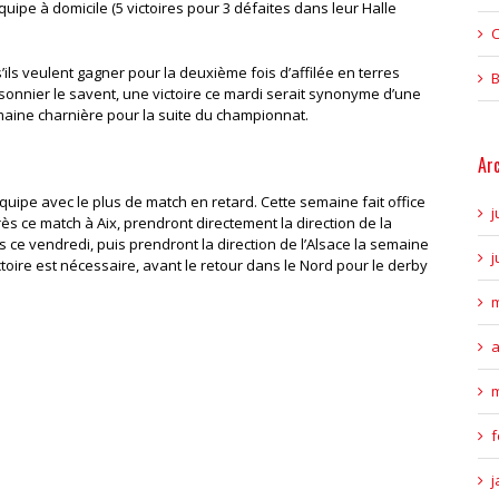
quipe à domicile (5 victoires pour 3 défaites dans leur Halle
C
s’ils veulent gagner pour la deuxième fois d’affilée en terres
B
onnier le savent, une victoire ce mardi serait synonyme d’une
emaine charnière pour la suite du championnat.
Ar
uipe avec le plus de match en retard. Cette semaine fait office
j
ès ce match à Aix, prendront directement la direction de la
s ce vendredi, puis prendront la direction de l’Alsace la semaine
j
oire est nécessaire, avant le retour dans le Nord pour le derby
m
a
m
f
j