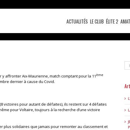
ACTUALITÉS
LE CLUB
ÉLITE 2
AMAT
Re
ème
r y affronter Aix-Maurienne, match comptant pour la 11
embre dernier à cause du Covid.
Art
L
8 victoires pour autant de défaites), ils restent sur 4 défaites
ême pour Voltaire, toujours à la recherche d’une victoire
J
r plus solidaires que jamais pour remonter au classement et
P