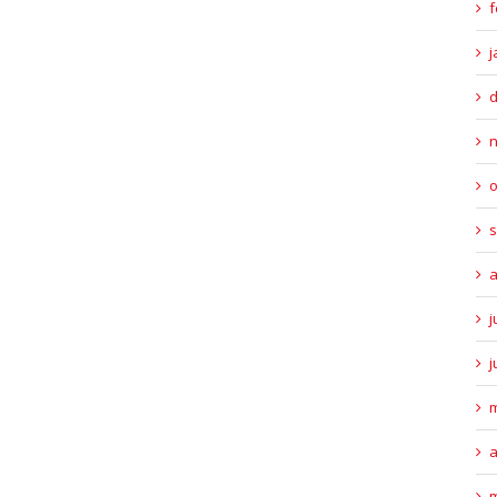
f
j
o
s
a
j
j
m
a
m