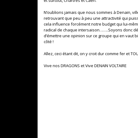
et surtout, Chartres et Caen.
N’oublions jamais que nous sommes à Denain, ville 
retrouvant que peu à peu une attractivité qui pui
cela influence forcément notre budget qui lui-même
radical de chaque intersaison……..Soyons donc dé
d’émettre une opinion sur ce groupe qui en vaut 
côté !
Allez, ceci étant dit, on y croit dur comme fer et T
Vive nos DRAGONS et Vive DENAIN VOLTAIRE