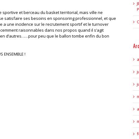
J
P
sportive et berceau du basket territorial, mais ville ne
sse satisfaire ses besoins en sponsoring professionnel, et que
C
 a une incidence sur le recrutement sportif et le turnover
cemment raisonnables dans nos propos quand il s’agit
bien d’autres……pour peu que le ballon tombe enfin du bon
Ar
OUS ENSEMBLE !
a
j
j
m
a
m
f