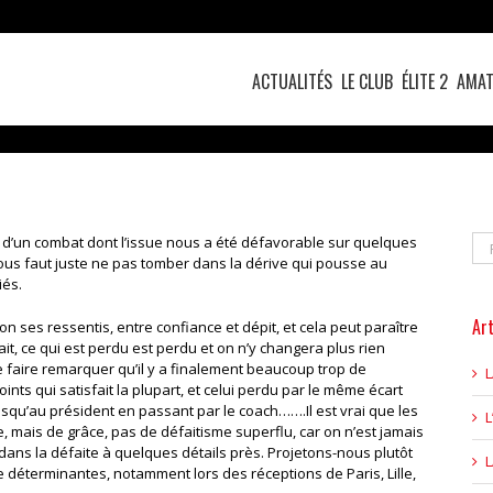
ACTUALITÉS
LE CLUB
ÉLITE 2
AMAT
Re
e d’un combat dont l’issue nous a été défavorable sur quelques
l nous faut juste ne pas tomber dans la dérive qui pousse au
iés.
Art
 ses ressentis, entre confiance et dépit, et cela peut paraître
 fait, ce qui est perdu est perdu et on n’y changera plus rien
e faire remarquer qu’il y a finalement beaucoup trop de
ts qui satisfait la plupart, et celui perdu par le même écart
usqu’au président en passant par le coach…….Il est vrai que les
L
 mais de grâce, pas de défaitisme superflu, car on n’est jamais
l dans la défaite à quelques détails près. Projetons-nous plutôt
e déterminantes, notamment lors des réceptions de Paris, Lille,