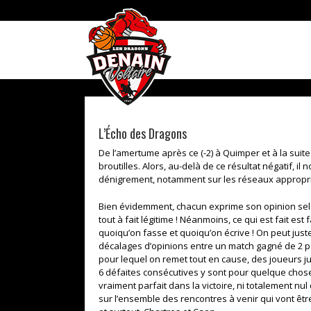
Skip
to
content
L’Écho des Dragons
De l’amertume après ce (-2) à Quimper et à la suit
broutilles. Alors, au-delà de ce résultat négatif, i
dénigrement, notamment sur les réseaux appropr
Bien évidemment, chacun exprime son opinion selon
tout à fait légitime ! Néanmoins, ce qui est fait est
quoiqu’on fasse et quoiqu’on écrive ! On peut just
décalages d’opinions entre un match gagné de 2 poin
pour lequel on remet tout en cause, des joueurs j
6 défaites consécutives y sont pour quelque chose,
vraiment parfait dans la victoire, ni totalement nu
sur l’ensemble des rencontres à venir qui vont êtr