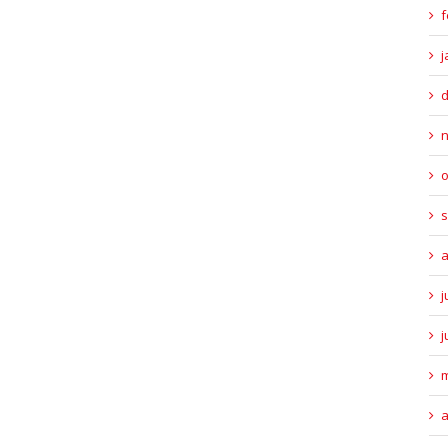
f
j
o
s
a
j
j
m
a