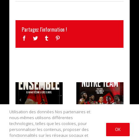
Partagez l'information !
Facebook
Twitter
Tumblr
Pinterest
ARTICLES SIMILAIRES
LA CAMPAGNE
L’EFFECTIF
D’ABONNEMENT
2026/2027 AU
Utilisation des données Nos partenaires et
EST OUVERTE !
COMPLET !
nous-mêmes utilisons différentes
technologies, telles que les cookies, pour
personnaliser les contenus, proposer des
OK
fonctionnalités sur les réseaux sociaux et