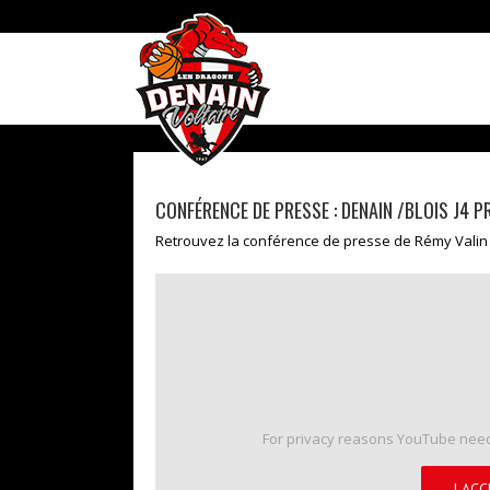
Skip
to
content
CONFÉRENCE DE PRESSE : DENAIN /BLOIS J4 P
Retrouvez la conférence de presse de Rémy Valin e
For privacy reasons YouTube need
I AC