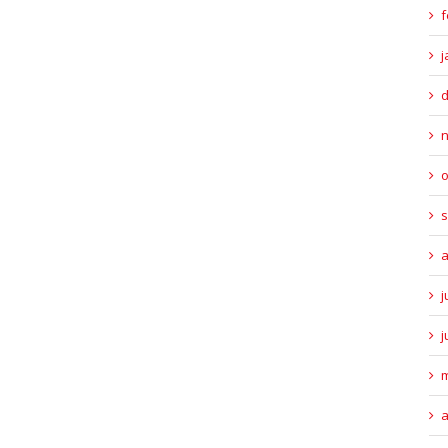
f
j
o
s
a
j
j
m
a