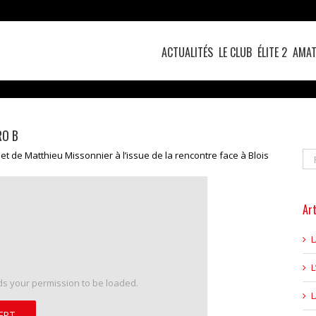
ACTUALITÉS
LE CLUB
ÉLITE 2
AMAT
RO B
Re
t de Matthieu Missonnier à l’issue de la rencontre face à Blois
Art
L
s your permission to be loaded.
CEPT