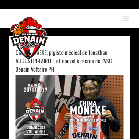
Skip
to
content
Chima MONEKE, pigiste médical de Jonathan
AUGUSTIN-FAIRELL et nouvelle recrue de l’ASC
Denain Voltaire PH.