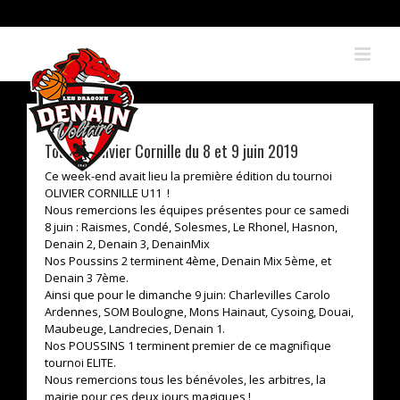
Skip
to
content
Tournoi Olivier Cornille du 8 et 9 juin 2019
Ce week-end avait lieu la première édition du tournoi
OLIVIER CORNILLE U11 !
Nous remercions les équipes présentes pour ce samedi
8 juin : Raismes, Condé, Solesmes, Le Rhonel, Hasnon,
Denain 2, Denain 3, DenainMix
Nos Poussins 2 terminent 4ème, Denain Mix 5ème, et
Denain 3 7ème.
Ainsi que pour le dimanche 9 juin: Charlevilles Carolo
Ardennes, SOM Boulogne, Mons Hainaut, Cysoing, Douai,
Maubeuge, Landrecies, Denain 1.
Nos POUSSINS 1 terminent premier de ce magnifique
tournoi ELITE.
Nous remercions tous les bénévoles, les arbitres, la
mairie pour ces deux jours magiques !