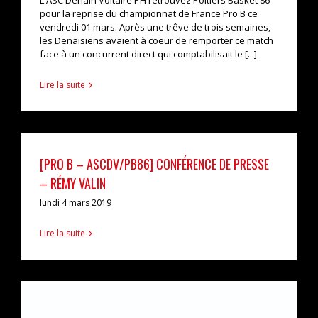
L'ASC Denain Voltaire PH retrouvez Poitiers Basket 86
pour la reprise du championnat de France Pro B ce
vendredi 01 mars. Après une trêve de trois semaines,
les Denaisiens avaient à coeur de remporter ce match
face à un concurrent direct qui comptabilisait le [...]
Lire la suite
[PRO B – ASCDV/PB86] CONFÉRENCE DE PRESSE
– RÉMY VALIN
lundi 4 mars 2019
Lire la suite