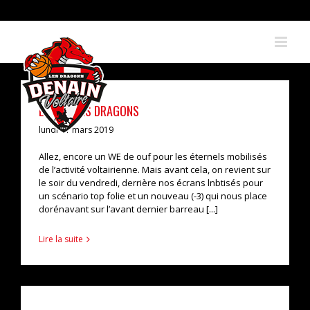
Skip
to
content
L’ÉCHO DES DRAGONS
lundi 11 mars 2019
Allez, encore un WE de ouf pour les éternels mobilisés
de l’activité voltairienne. Mais avant cela, on revient sur
le soir du vendredi, derrière nos écrans lnbtisés pour
un scénario top folie et un nouveau (-3) qui nous place
dorénavant sur l’avant dernier barreau [...]
Lire la suite