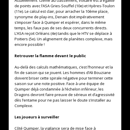
Actuellement 12ème au classement, Voltaire est à égalité
de points avec l’ASA Gries-Souffel (10e) et Hyères-Toulon
(11e). Le calcul est clair, pour arracher la 10ème place,
synonyme de play-ins, Denain doit impérativement
s’imposer face à Quimper et espérer, dans le même
temps, les faux pas de ses deux concurrents directs.
L’ASA reçoit Orléans (4e) tandis que le HTV se déplace à
Poitiers (5e). Un alignement de planètes complexe, mais
encore possible !
Retrouver la flamme devant le public
Au-delà des calculs mathématiques, c’est l’honneur et la
fin de saison qui se jouent. Les hommes d’Ali Bouziane
doivent briser cette spirale négative pour terminer cette
saison sur une note positive. Face à une équipe de
Quimper déjà condamnée à l’échelon inférieur, les
Dragons devront faire preuve de sérieux et d’agressivité
dès l’entame pour ne pas laisser le doute s’installer au
Complexe.
Les joueurs à surveiller
Côté Quimper, la vigilance sera de mise face à