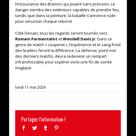
l’insouciance des Bretons qui jouent sans pression. Le
danger viendra des extérieurs capables de prendre feu,
tandis que dans la peinture, la bataille s’annonce rude
pour sécuriser chaque rebond.
Côté Denain, tous les regards seront tournés vers
Romain Parmentelot
et
Wendell Davis Jr
. Dans ce
genre de match « couperet », l’expérience et le sang-froid
des leaders feront la différence. La défense, point noir
des derniers matchs, devra redevenir un rempart
infranchissable pour espérer vivre une fin de soirée
magique.
lundi 11 mai 2026
Partagez l'information !
Facebook
Twitter
Tumblr
Pinterest